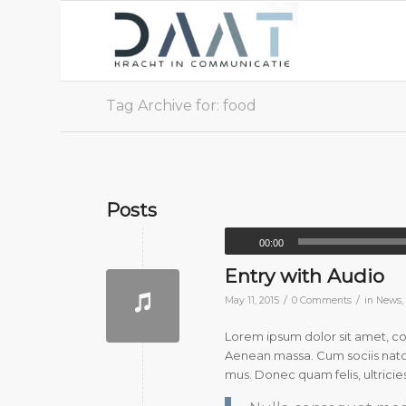
Tag Archive for: food
Posts
00:00
Entry with Audio
/
/
May 11, 2015
0 Comments
in
News
Lorem ipsum dolor sit amet, c
Aenean massa. Cum sociis natoq
mus. Donec quam felis, ultricie