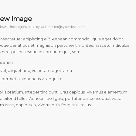
view image
/
News
,
Uncategorized
by
webmaster@syberdevs.com
onsectetuer adipiscing elit. Aenean commodo ligula eget dolor.
ue penatibus et magnis dis parturient montes, nascetur ridiculus
s nec, pellentesque eu, pretium quis, sem.
s enim.
 vel, aliquet nec, vulputate eget, arcu.
mperdiet a, venenatis vitae, justo.
llis pretium. Integer tincidunt. Cras dapibus. Vivamus elementum
leifend tellus. Aenean leo ligula, porttitor eu, consequat vitae,
ante, dapibus in, viverra quis, feugiat a, tellus.