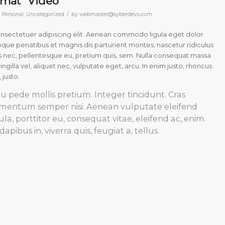
rmat “Video”
/
n
Personal
,
Uncategorized
by
webmaster@syberdevs.com
onsectetuer adipiscing elit. Aenean commodo ligula eget dolor.
ue penatibus et magnis dis parturient montes, nascetur ridiculus
es nec, pellentesque eu, pretium quis, sem. Nulla consequat massa
ngilla vel, aliquet nec, vulputate eget, arcu. In enim justo, rhoncus
 justo.
u pede mollis pretium. Integer tincidunt. Cras
ementum semper nisi. Aenean vulputate eleifend
ula, porttitor eu, consequat vitae, eleifend ac, enim.
pibus in, viverra quis, feugiat a, tellus.