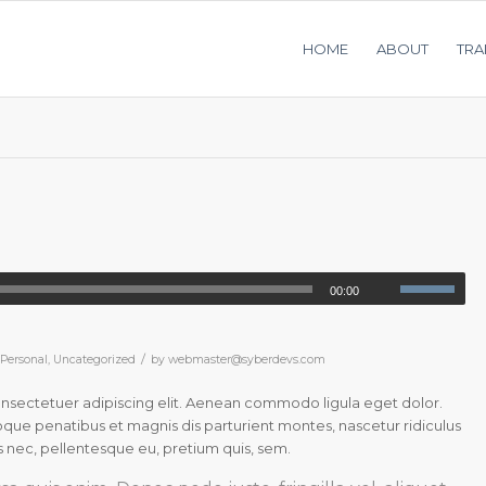
HOME
ABOUT
TRA
00:00
/
,
Personal
,
Uncategorized
by
webmaster@syberdevs.com
onsectetuer adipiscing elit. Aenean commodo ligula eget dolor.
ue penatibus et magnis dis parturient montes, nascetur ridiculus
s nec, pellentesque eu, pretium quis, sem.