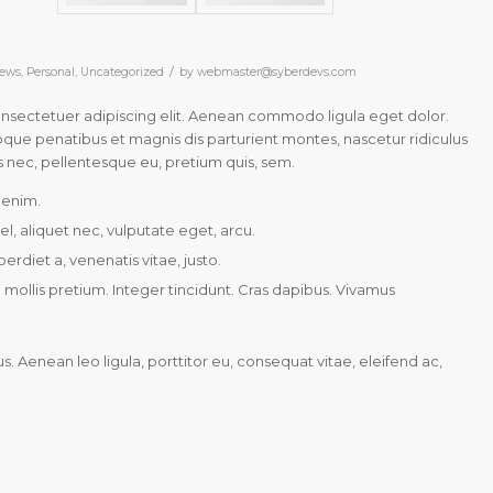
/
ews
,
Personal
,
Uncategorized
by
webmaster@syberdevs.com
onsectetuer adipiscing elit. Aenean commodo ligula eget dolor.
ue penatibus et magnis dis parturient montes, nascetur ridiculus
s nec, pellentesque eu, pretium quis, sem.
 enim.
el, aliquet nec, vulputate eget, arcu.
perdiet a, venenatis vitae, justo.
mollis pretium. Integer tincidunt. Cras dapibus. Vivamus
s. Aenean leo ligula, porttitor eu, consequat vitae, eleifend ac,