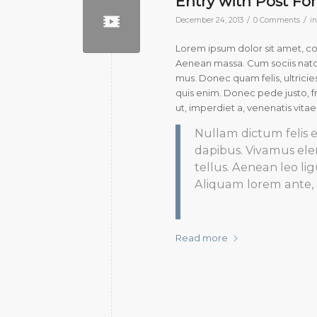
Entry with Post Fo
/
/
December 24, 2013
0 Comments
i
Lorem ipsum dolor sit amet, c
Aenean massa. Cum sociis natoq
mus. Donec quam felis, ultrici
quis enim. Donec pede justo, fri
ut, imperdiet a, venenatis vitae,
Nullam dictum felis e
dapibus. Vivamus el
tellus. Aenean leo lig
Aliquam lorem ante, da
Read more