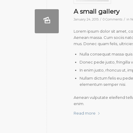
A small gallery
/
/
January 24, 2015
0 Comments
in
N
Lorem ipsum dolor sit amet, c
Aenean massa. Cum sociis natoq
mus. Donec quam felis, ultricie
Nulla consequat massa quis
Donec pede justo, fringilla v
In enim justo, rhoncus ut, im
Nullam dictum felis eu pede 
elementum semper nisi.
Aenean vulputate eleifend tellu
enim.
Read more