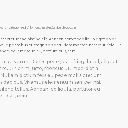
/
ws
,
Uncategorized
by
webmaster@syberdevs.com
onsectetuer adipiscing elit. Aenean commodo ligula eget dolor.
ue penatibus et magnis dis parturient montes, nascetur ridiculus
s nec, pellentesque eu, pretium quis, sem.
 quis enim. Donec pede justo, fringilla vel, aliquet
arcu. In enim justo, rhoncus ut, imperdiet a,
o. Nullam dictum felis eu pede mollis pretium.
ras dapibus. Vivamus elementum semper nisi.
fend tellus. Aenean leo ligula, porttitor eu,
fend ac, enim.