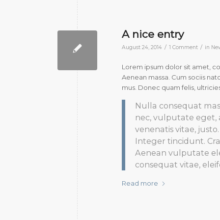
A nice entry
/
/
August 24, 2014
1 Comment
in
Ne
Lorem ipsum dolor sit amet, c
Aenean massa. Cum sociis natoq
mus. Donec quam felis, ultricie
Nulla consequat massa
nec, vulputate eget, 
venenatis vitae, just
Integer tincidunt. C
Aenean vulputate elei
consequat vitae, elei
Read more