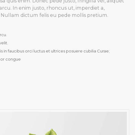
 quis enim. Donec pede justo, fringilla vel, aliquet
arcu. In enim justo, rhoncus ut, imperdiet a,
o. Nullam dictum felis eu pede mollis pretium.
rcu.
elit.
 in faucibus orci luctus et ultrices posuere cubilia Curae;
itor congue