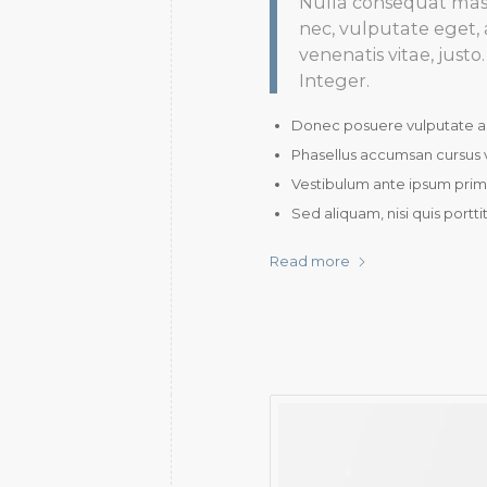
Nulla consequat massa
nec, vulputate eget, 
venenatis vitae, just
Integer.
Donec posuere vulputate a
Phasellus accumsan cursus v
Vestibulum ante ipsum primis
Sed aliquam, nisi quis portt
Read more